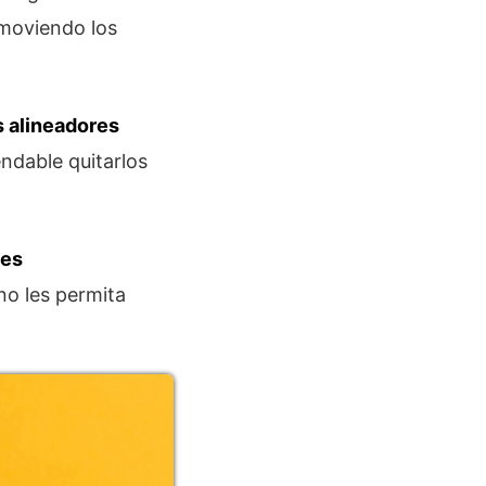
 moviendo los
s alineadores
ndable quitarlos
mes
no les permita