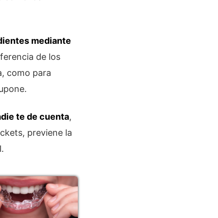
 dientes mediante
iferencia de los
a, como para
supone.
adie te de cuenta
,
ckets, previene la
.