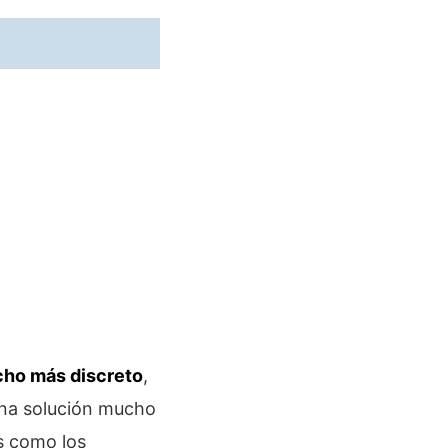
cho más discreto
,
una solución mucho
s como los