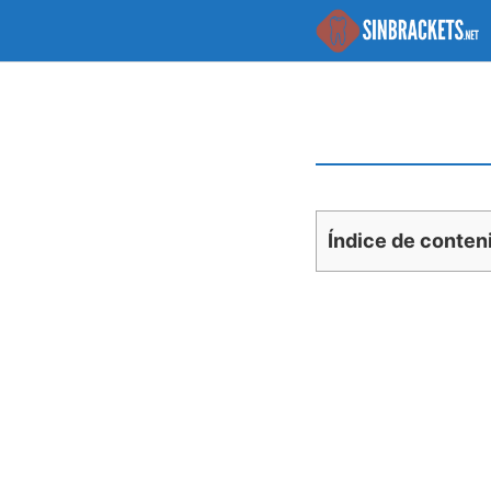
Saltar
al
contenido
Índice de conten